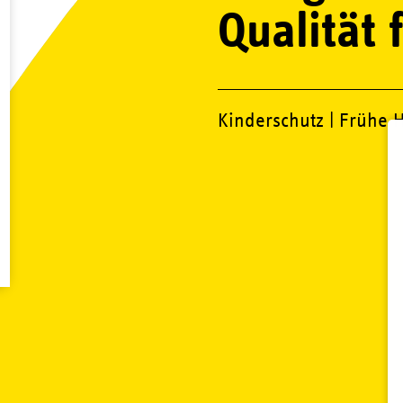
Qualität 
Kinderschutz | Frühe H
räfte