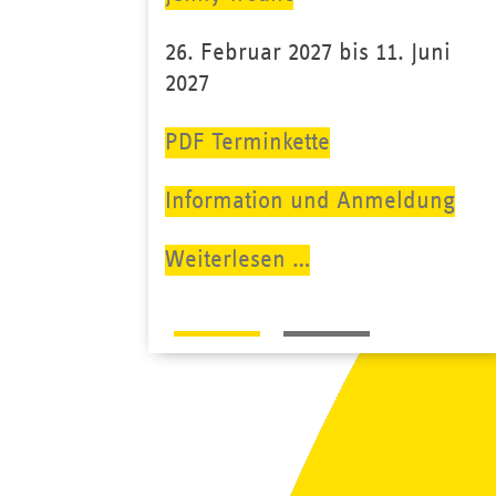
26. Februar 2027 bis 11. Juni
2027
PDF Terminkette
Information und Anmeldung
Qualifizierung
Weiterlesen …
für
1
2
Kinderschutzfachk
Kurs
395