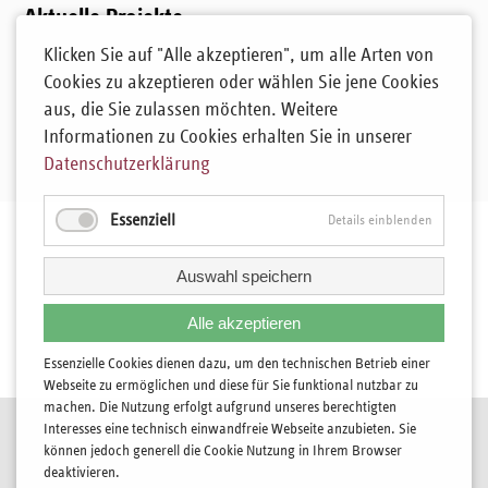
Aktuelle Projekte
Klicken Sie auf "Alle akzeptieren", um alle Arten von
Zentrum Kinderschutz Sachsen-Anhalt
Cookies zu akzeptieren oder wählen Sie jene Cookies
Kontakt
aus, die Sie zulassen möchten. Weitere
Informationen zu Cookies erhalten Sie in unserer
isabel.domine@start-ggmbh.de
Datenschutzerklärung
Mobil: 0152 59215812
Essenziell
Details einblenden
Auswahl speichern
Alle akzeptieren
Essenzielle Cookies dienen dazu, um den technischen Betrieb einer
Webseite zu ermöglichen und diese für Sie funktional nutzbar zu
machen. Die Nutzung erfolgt aufgrund unseres berechtigten
Navigation
Kontakt
Interesses eine technisch einwandfreie Webseite anzubieten. Sie
überspringen
können jedoch generell die Cookie Nutzung in Ihrem Browser
Impressum
deaktivieren.